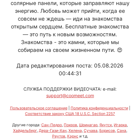
солярные панели, которые заправляют нашу
энергию. Любовь может прийти, когда ее
совсем не ждешь — иди на знакомства
открытым сердцем. Бесплатные знакомства
— это путь к новым возможностям.
Знакомства - это камни, которые мы
собираем на своем жизненном пути. 😍
Дата редактирования поста: 05.08.2026
00:44:31
СЛУЖБА ПОДДЕРЖКИ ВИДЕОЧАТА: e-mail:
support@coomeet.com
Пользовательское соглашение
|
Политика конфиденциальности
|
Соответствие закону США 18 U.S.C. Section 2257
Другие города:
Сан-Педро
,
Покров
,
Шринагар
,
Якутск
,
Игарка
,
Хайдельберг
,
Дера-Гази-Хан
,
Хелена
,
Сучава
,
Борисов
,
Сана
,
Реутов
,
Кэрнс
и т.д.