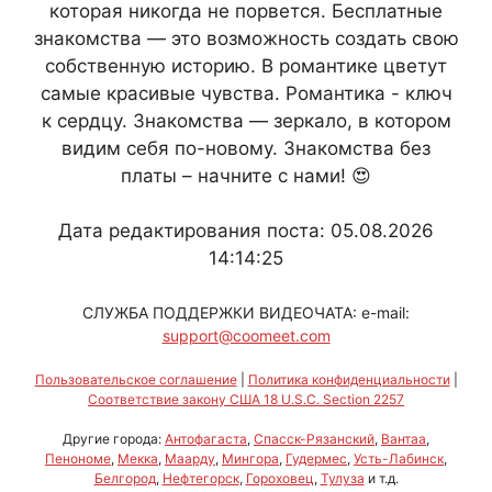
которая никогда не порвется. Бесплатные
знакомства — это возможность создать свою
собственную историю. В романтике цветут
самые красивые чувства. Романтика - ключ
к сердцу. Знакомства — зеркало, в котором
видим себя по-новому. Знакомства без
платы – начните с нами! 😍
Дата редактирования поста: 05.08.2026
14:14:25
СЛУЖБА ПОДДЕРЖКИ ВИДЕОЧАТА: e-mail:
support@coomeet.com
Пользовательское соглашение
|
Политика конфиденциальности
|
Соответствие закону США 18 U.S.C. Section 2257
Другие города:
Антофагаста
,
Спасск-Рязанский
,
Вантаа
,
Пенономе
,
Мекка
,
Маарду
,
Мингора
,
Гудермес
,
Усть-Лабинск
,
Белгород
,
Нефтегорск
,
Гороховец
,
Тулуза
и т.д.