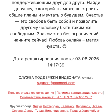
поддерживающим друг для друга. Найди
девушку, с которой ты можешь строить
общие планы и мечтать о будущем. Счастье
— это свобода быть собой и позволить
другому человеку быть таким же
свободным. Знакомства без ограничений –
начните сейчас! Любовь онлайн – магия
чувств. 😍
Дата редактирования поста: 03.08.2026
14:17:39
СЛУЖБА ПОДДЕРЖКИ ВИДЕОЧАТА: e-mail:
support@coomeet.com
Пользовательское соглашение
|
Политика конфиденциальности
|
Соответствие закону США 18 U.S.C. Section 2257
Другие города:
Янаул
,
Роттердам
,
Кейптаун
,
Варанаси
,
Нуэва-
Херона
,
Денау
,
Турда
,
Вильявисенсио
,
Талдом
,
Харрисбург
,