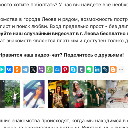
росто хотите поболтать? У нас вы найдете всё необх
акомства в городе Леова и рядом, возможность пост
флирт и поиск любви. Вход предельно прост - без дл
уйте наш случайный видеочат в г. Леова бесплатно
чат знакомств является платным и доступен только д
Нравится наш видео-чат? Поделитесь с друзьями!
шие знакомства происходят, когда мы находимся в 
— шанс на неожиданные встречи. Виртуальные знак