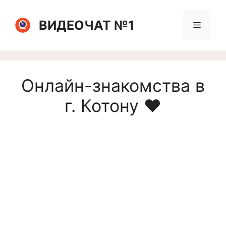
Перейти
к
ВИДЕОЧАТ №1
Меню
содержимому
Онлайн-знакомства в
г. Котону ❤️