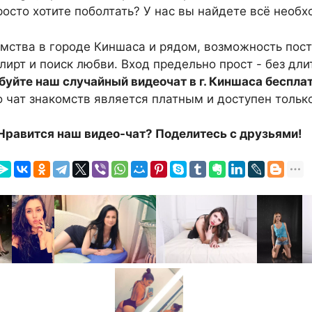
росто хотите поболтать? У нас вы найдете всё необх
комства в городе Киншаса и рядом, возможность пос
флирт и поиск любви. Вход предельно прост - без дл
буйте наш случайный видеочат в г. Киншаса беспла
о чат знакомств является платным и доступен только
Нравится наш видео-чат? Поделитесь с друзьями!