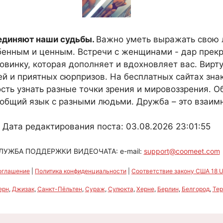
оединяют наши судьбы.
Важно уметь выражать свою 
бенным и ценным. Встречи с женщинами - дар прекр
винку, которая дополняет и вдохновляет вас. Вирт
й и приятных сюрпризов. На бесплатных сайтах зн
сть узнать разные точки зрения и мировоззрения. О
общий язык с разными людьми. Дружба – это взаимн
Дата редактирования поста: 03.08.2026 23:01:55
ЛУЖБА ПОДДЕРЖКИ ВИДЕОЧАТА: e-mail:
support@coomeet.com
оглашение
|
Политика конфиденциальности
|
Соответствие закону США 18 U.
ерн
,
Джизак
,
Санкт-Пёльтен
,
Сураж
,
Сулюкта
,
Херне
,
Берлин
,
Белгород
,
Тер