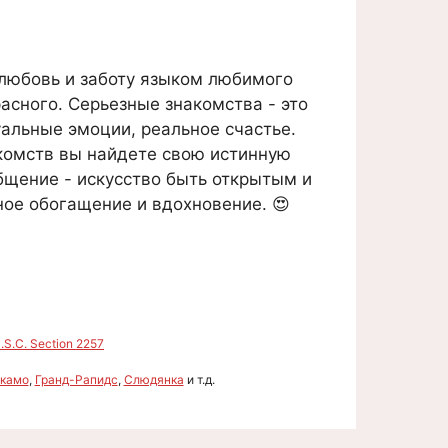
любовь и заботу языком любимого
асного. Серьезные знакомства - это
уальные эмоции, реальное счастье.
акомств вы найдете свою истинную
бщение - искусство быть открытым и
ое обогащение и вдохновение. 😍
S.C. Section 2257
камо
,
Гранд-Рапидс
,
Слюдянка
и т.д.