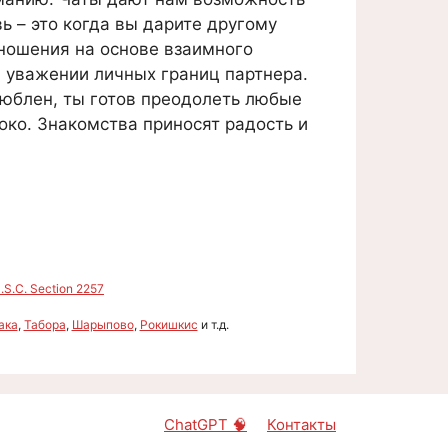
 – это когда вы дарите другому
ношения на основе взаимного
 уважении личных границ партнера.
люблен, ты готов преодолеть любые
око. Знакомства приносят радость и
S.C. Section 2257
ака
,
Табора
,
Шарыпово
,
Рокишкис
и т.д.
ChatGPT 🧠
Контакты