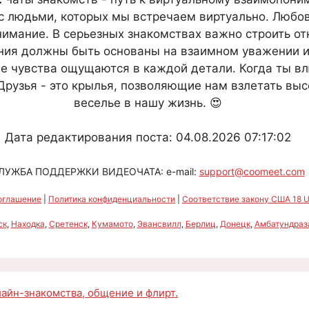
с людьми, которых мы встречаем виртуально. Любовь
имание. В серьезных знакомствах важно строить от
ия должны быть основаны на взаимном уважении и
де чувства ощущаются в каждой детали. Когда ты в
 Друзья - это крылья, позволяющие нам взлетать выс
веселье в нашу жизнь. 😍
Дата редактирования поста: 04.08.2026 07:17:02
ЛУЖБА ПОДДЕРЖКИ ВИДЕОЧАТА: e-mail:
support@coomeet.com
оглашение
|
Политика конфиденциальности
|
Соответствие закону США 18 U.
ск
,
Находка
,
Сретенск
,
Кумамото
,
Эвансвилл
,
Берлиц
,
Донецк
,
Амбатундраз
нлайн-знакомства, общение и флирт.