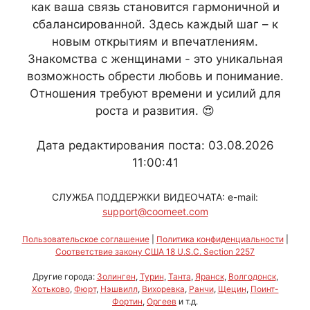
как ваша связь становится гармоничной и
сбалансированной. Здесь каждый шаг – к
новым открытиям и впечатлениям.
Знакомства с женщинами - это уникальная
возможность обрести любовь и понимание.
Отношения требуют времени и усилий для
роста и развития. 😍
Дата редактирования поста: 03.08.2026
11:00:41
СЛУЖБА ПОДДЕРЖКИ ВИДЕОЧАТА: e-mail:
support@coomeet.com
Пользовательское соглашение
|
Политика конфиденциальности
|
Соответствие закону США 18 U.S.C. Section 2257
Другие города:
Золинген
,
Турин
,
Танта
,
Яранск
,
Волгодонск
,
Хотьково
,
Фюрт
,
Нэшвилл
,
Вихоревка
,
Ранчи
,
Щецин
,
Поинт-
Фортин
,
Оргеев
и т.д.