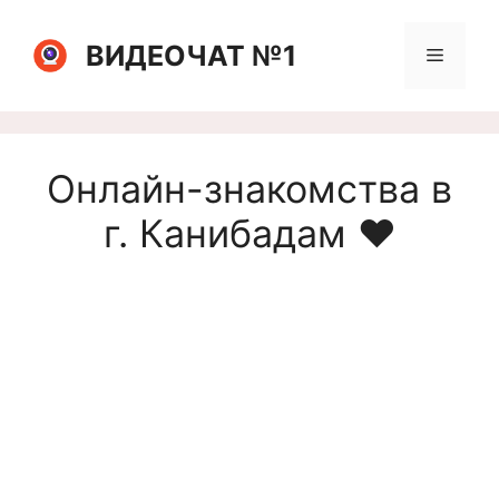
Перейти
к
ВИДЕОЧАТ №1
Меню
содержимому
Онлайн-знакомства в
г. Канибадам ❤️