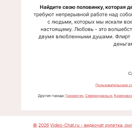
Найдите свою половинку, которая д
требуют непрерывной работе над собо
с людьми, которых мы искали вс
настоящему. Любовь - это волшебст
двумя влюбленными душами. Флирт - 
деньга
С
Пользовательское с
Другие города:
Гронинген
,
Североуральск
,
Кореновс
©
2026
Video-Chat.ru - видеочат рулетка, о