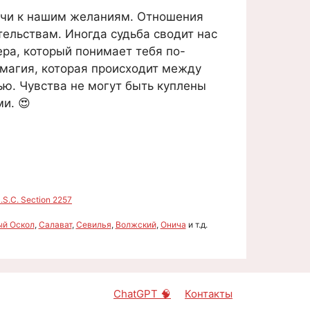
ючи к нашим желаниям. Отношения
ельствам. Иногда судьба сводит нас
ра, который понимает тебя по-
 магия, которая происходит между
ю. Чувства не могут быть куплены
и. 😍
S.C. Section 2257
ый Оскол
,
Салават
,
Севилья
,
Волжский
,
Онича
и т.д.
ChatGPT 🧠
Контакты