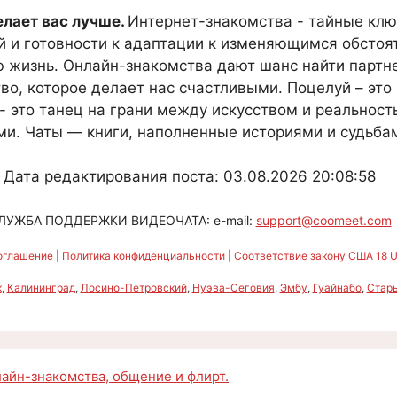
елает вас лучше.
Интернет-знакомства - тайные кл
й и готовности к адаптации к изменяющимся обстоят
ю жизнь. Онлайн-знакомства дают шанс найти партне
во, которое делает нас счастливыми. Поцелуй – это
это танец на грани между искусством и реальность
ми. Чаты — книги, наполненные историями и судьбам
Дата редактирования поста: 03.08.2026 20:08:58
ЛУЖБА ПОДДЕРЖКИ ВИДЕОЧАТА: e-mail:
support@coomeet.com
оглашение
|
Политика конфиденциальности
|
Соответствие закону США 18 U.
к
,
Калининград
,
Лосино-Петровский
,
Нуэва-Сеговия
,
Эмбу
,
Гуайнабо
,
Стар
нлайн-знакомства, общение и флирт.