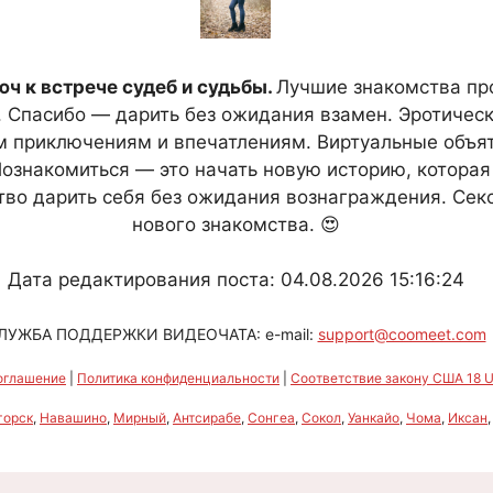
ч к встрече судеб и судьбы.
Лучшие знакомства про
. Спасибо — дарить без ожидания взамен. Эротичес
м приключениям и впечатлениям. Виртуальные объят
ознакомиться — это начать новую историю, которая
тво дарить себя без ожидания вознаграждения. Сек
нового знакомства. 😍
Дата редактирования поста: 04.08.2026 15:16:24
ЛУЖБА ПОДДЕРЖКИ ВИДЕОЧАТА: e-mail:
support@coomeet.com
оглашение
|
Политика конфиденциальности
|
Соответствие закону США 18 U.
горск
,
Навашино
,
Мирный
,
Антсирабе
,
Сонгеа
,
Сокол
,
Уанкайо
,
Чома
,
Иксан