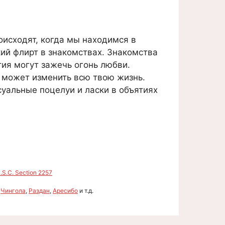
исходят, когда мы находимся в
кий флирт в знакомствах. Знакомства
ия могут зажечь огонь любви.
 может изменить всю твою жизнь.
суальные поцелуи и ласки в объятиях
S.C. Section 2257
,
Чингола
,
Раздан
,
Аресибо
и т.д.