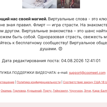
ющий нас своей магией.
Виртуальные слова - это кл
, не зная правил. Флирт — игра страсти. На знаком
м другом. Виртуальные знакомства – это шанс найт
 можем быть собой. Одноразовая страсть, свежесть 
яйтесь к бесплатному сообществу! Виртуальное обще
душами. 😍
Дата редактирования поста: 04.08.2026 12:41:01
ЛУЖБА ПОДДЕРЖКИ ВИДЕОЧАТА: e-mail:
support@coomeet.com
оглашение
|
Политика конфиденциальности
|
Соответствие закону США 18 U.
,
Окаяма
,
Горловка
,
Куршенай
,
Порту
,
Гейнсвилл
,
Чхунчхон
,
Элче
,
Кара-Бал