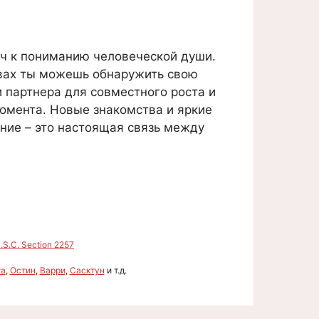
юч к пониманию человеческой души.
ствах ты можешь обнаружить свою
и партнера для совместного роста и
момента. Новые знакомства и яркие
ние – это настоящая связь между
S.C. Section 2257
та
,
Остин
,
Варри
,
Сасктун
и т.д.