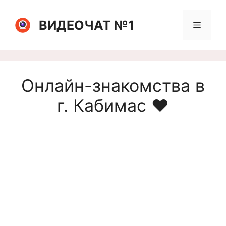
Перейти
к
ВИДЕОЧАТ №1
Меню
содержимому
Онлайн-знакомства в
г. Кабимас ❤️