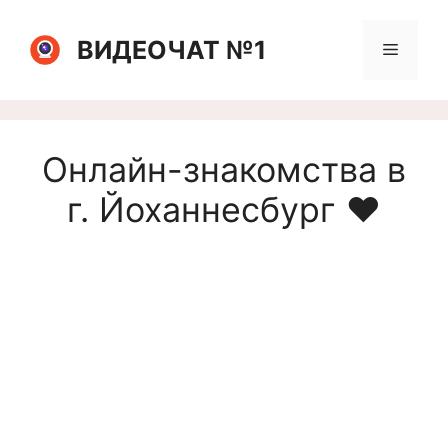
Перейти
к
ВИДЕОЧАТ №1
Меню
содержимому
Онлайн-знакомства в
г. Йоханнесбург ❤️