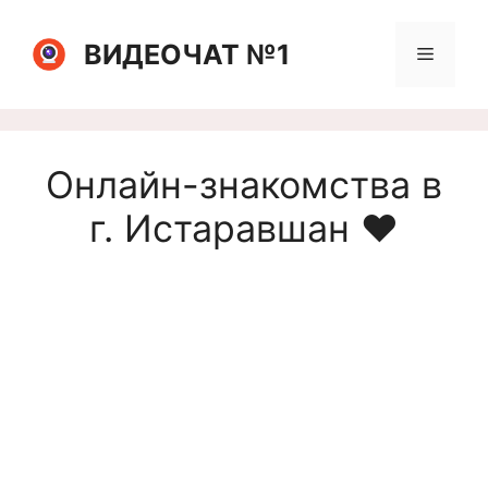
Перейти
к
ВИДЕОЧАТ №1
Меню
содержимому
Онлайн-знакомства в
г. Истаравшан ❤️