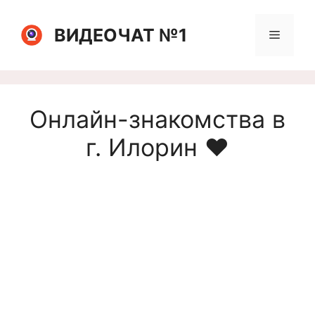
Перейти
к
ВИДЕОЧАТ №1
Меню
содержимому
Онлайн-знакомства в
г. Илорин ❤️