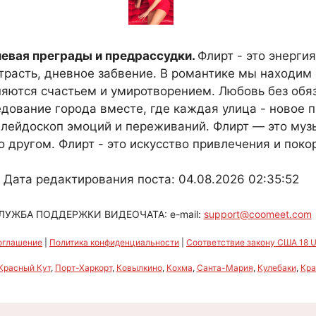
левая преграды и предрассудки.
Флирт - это энерги
трасть, дневное забвение. В романтике мы находим
яются счастьем и умиротворением. Любовь без обяз
едование города вместе, где каждая улица - новое
лейдоскоп эмоций и переживаний. Флирт — это музы
 другом. Флирт - это искусство привлечения и поко
Дата редактирования поста: 04.08.2026 02:35:52
ЛУЖБА ПОДДЕРЖКИ ВИДЕОЧАТА: e-mail:
support@coomeet.com
оглашение
|
Политика конфиденциальности
|
Соответствие закону США 18 U.
Красный Кут
,
Порт-Харкорт
,
Ковылкино
,
Кохма
,
Санта-Мария
,
Кулебаки
,
Кра