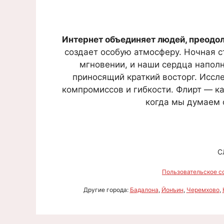
Интернет объединяет людей, преодо
создает особую атмосферу. Ночная с
мгновении, и наши сердца наполн
приносящий краткий восторг. Иссл
компромиссов и гибкости. Флирт — ка
когда мы думаем о
С
Пользовательское с
Другие города:
Бадалона
,
Йонъин
,
Черемхово
,