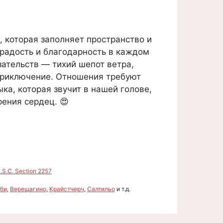
я, которая заполняет пространство и
 радость и благодарность в каждом
ательств — тихий шепот ветра,
 приключение. Отношения требуют
ка, которая звучит в нашей голове,
рения сердец. 😍
S.C. Section 2257
би
,
Верещагино
,
Крайстчерч
,
Салтильо
и т.д.