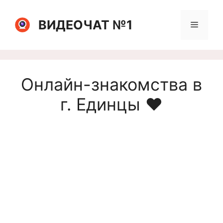
Перейти
к
ВИДЕОЧАТ №1
Меню
содержимому
Онлайн-знакомства в
г. Единцы ❤️