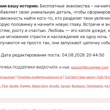
нами вашу историю.
Бесплатные знакомства – начните
обавляет свою уникальную деталь, чтобы сформиров
зможность найти кого-то, кто разделит твои увлече
ую половинку и начните новую главу. Встречи и з
тям, росту и счастью. Любовь — это капля дождя, 
ые мгновения страсти и наслаждения на одну ночь. 
лучаются не просто так, они запускают цепочку собы
Дата редактирования поста: 04.08.2026 20:44:50
ЛУЖБА ПОДДЕРЖКИ ВИДЕОЧАТА: e-mail:
support@coomeet.com
оглашение
|
Политика конфиденциальности
|
Соответствие закону США 18 U.
е
,
Реж
,
Белёв
,
Риддер
,
Ивангород
,
Актобе
,
Ушуая
,
Фалешты
,
Питкяранта
,
Да 