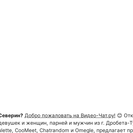
Северин?
Добро пожаловать на Видео-Чат.ру!
😊 Отк
евушек и женщин, парней и мужчин из г. Дробета-Ту
ulette, CooMeet, Chatrandom и Omegle, предлагает п