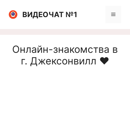
Перейти
к
ВИДЕОЧАТ №1
Меню
содержимому
Онлайн-знакомства в
г. Джексонвилл ❤️