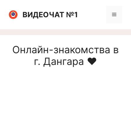
Перейти
к
ВИДЕОЧАТ №1
Меню
содержимому
Онлайн-знакомства в
г. Дангара ❤️