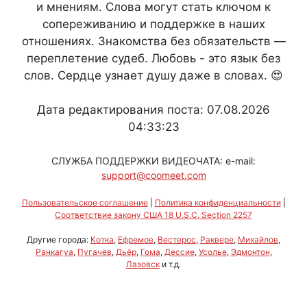
и мнениям. Слова могут стать ключом к
сопереживанию и поддержке в наших
отношениях. Знакомства без обязательств —
переплетение судеб. Любовь - это язык без
слов. Сердце узнает душу даже в словах. 😍
Дата редактирования поста: 07.08.2026
04:33:23
СЛУЖБА ПОДДЕРЖКИ ВИДЕОЧАТА: e-mail:
support@coomeet.com
Пользовательское соглашение
|
Политика конфиденциальности
|
Соответствие закону США 18 U.S.C. Section 2257
Другие города:
Котка
,
Ефремов
,
Вестерос
,
Раквере
,
Михайлов
,
Ранкагуа
,
Пугачёв
,
Дьёр
,
Гома
,
Дессие
,
Усолье
,
Эдмонтон
,
Лазовск
и т.д.