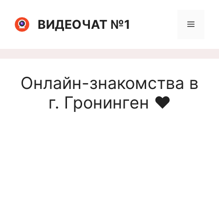
Перейти
к
ВИДЕОЧАТ №1
Меню
содержимому
Онлайн-знакомства в
г. Гронинген ❤️