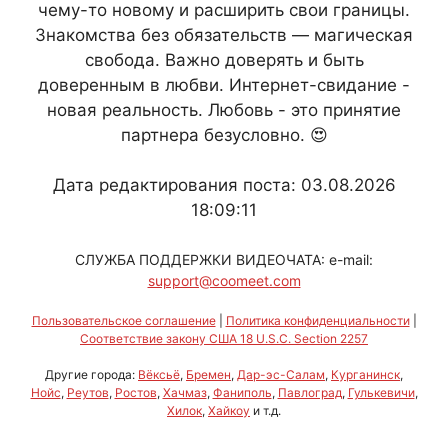
чему-то новому и расширить свои границы.
Знакомства без обязательств — магическая
свобода. Важно доверять и быть
доверенным в любви. Интернет-свидание -
новая реальность. Любовь - это принятие
партнера безусловно. 😍
Дата редактирования поста: 03.08.2026
18:09:11
СЛУЖБА ПОДДЕРЖКИ ВИДЕОЧАТА: e-mail:
support@coomeet.com
Пользовательское соглашение
|
Политика конфиденциальности
|
Соответствие закону США 18 U.S.C. Section 2257
Другие города:
Вёксьё
,
Бремен
,
Дар-эс-Салам
,
Курганинск
,
Нойс
,
Реутов
,
Ростов
,
Хачмаз
,
Фаниполь
,
Павлоград
,
Гулькевичи
,
Хилок
,
Хайкоу
и т.д.