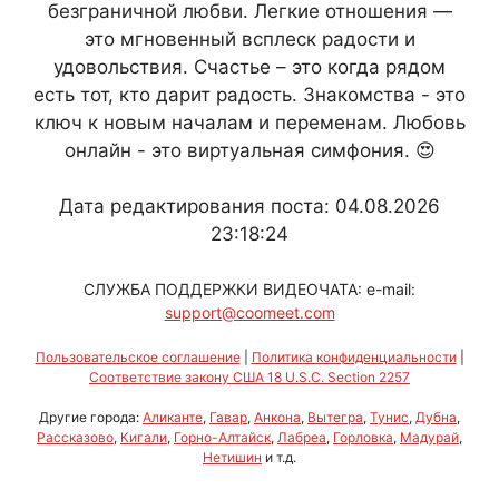
безграничной любви. Легкие отношения —
это мгновенный всплеск радости и
удовольствия. Счастье – это когда рядом
есть тот, кто дарит радость. Знакомства - это
ключ к новым началам и переменам. Любовь
онлайн - это виртуальная симфония. 😍
Дата редактирования поста: 04.08.2026
23:18:24
СЛУЖБА ПОДДЕРЖКИ ВИДЕОЧАТА: e-mail:
support@coomeet.com
Пользовательское соглашение
|
Политика конфиденциальности
|
Соответствие закону США 18 U.S.C. Section 2257
Другие города:
Аликанте
,
Гавар
,
Анкона
,
Вытегра
,
Тунис
,
Дубна
,
Рассказово
,
Кигали
,
Горно-Алтайск
,
Лабреа
,
Горловка
,
Мадурай
,
Нетишин
и т.д.