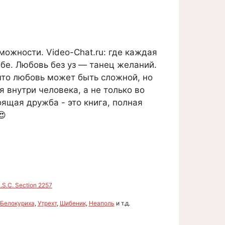
можности. Video-Chat.ru: где каждая
ебе. Любовь без уз — танец желаний.
 что любовь может быть сложной, но
 внутри человека, а не только во
ящая дружба - это книга, полная
😍
S.C. Section 2257
Белокуриха
,
Утрехт
,
Шибеник
,
Неаполь
и т.д.