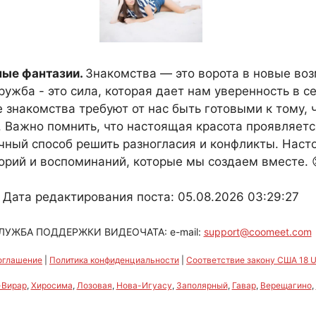
ные фантазии.
Знакомства — это ворота в новые воз
ружба - это сила, которая дает нам уверенность в с
 знакомства требуют от нас быть готовыми к тому,
. Важно помнить, что настоящая красота проявляется
чный способ решить разногласия и конфликты. Насто
орий и воспоминаний, которые мы создаем вместе. 
Дата редактирования поста: 05.08.2026 03:29:27
ЛУЖБА ПОДДЕРЖКИ ВИДЕОЧАТА: e-mail:
support@coomeet.com
оглашение
|
Политика конфиденциальности
|
Соответствие закону США 18 U.
-Вирар
,
Хиросима
,
Лозовая
,
Нова-Игуасу
,
Заполярный
,
Гавар
,
Верещагино
,