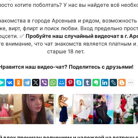
росто хотите поболтать? У нас вы найдете всё необх
знакомства в городе Арсеньев и рядом, возможность
е, вирт, флирт и поиск любви. Вход предельно прост
оцсети. ✅
Пробуйте наш случайный видеочат в г. Ар
е внимание, что чат знакомств является платным и 
старше 18 лет.
Нравится наш видео-чат? Поделитесь с друзьями!
 вдох пронизан волнением и надеждой на встречу 