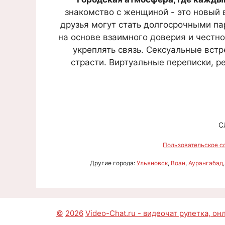
знакомство с женщиной - это новый в
друзья могут стать долгосрочными па
на основе взаимного доверия и честн
укреплять связь. Сексуальные встр
страсти. Виртуальные переписки, р
С
Пользовательское с
Другие города:
Ульяновск
,
Воан
,
Аурангабад
©
2026
Video-Chat.ru - видеочат рулетка, о