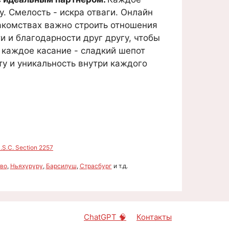
. Смелость - искра отваги. Онлайн
акомствах важно строить отношения
 и благодарности друг другу, чтобы
 каждое касание - сладкий шепот
ту и уникальность внутри каждого
S.C. Section 2257
во
,
Ньяхуруру
,
Барсилуш
,
Страсбург
и т.д.
ChatGPT 🧠
Контакты