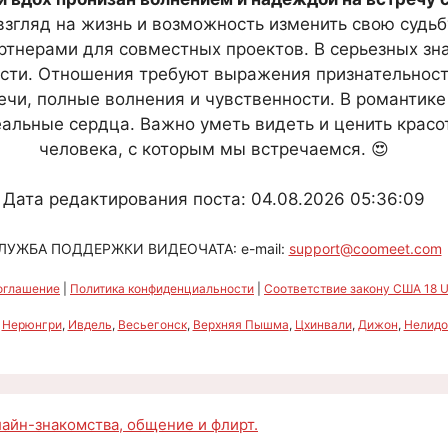
згляд на жизнь и возможность изменить свою судьбу
ртнерами для совместных проектов. В серьезных зн
ости. Отношения требуют выражения признательности
ечи, полные волнения и чувственности. В романтике
еальные сердца. Важно уметь видеть и ценить красо
человека, с которым мы встречаемся. 😍
Дата редактирования поста: 04.08.2026 05:36:09
ЛУЖБА ПОДДЕРЖКИ ВИДЕОЧАТА: e-mail:
support@coomeet.com
оглашение
|
Политика конфиденциальности
|
Соответствие закону США 18 U.
,
Нерюнгри
,
Ивдель
,
Весьегонск
,
Верхняя Пышма
,
Цхинвали
,
Дижон
,
Нелидо
нлайн-знакомства, общение и флирт.